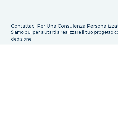
Contattaci Per Una Consulenza Personalizza
Siamo qui per aiutarti a realizzare il tuo progetto c
dedizione.
Telefono
+39 0331 466848
Sede
Via Salvatore Quasimodo, 47, 20025 Le