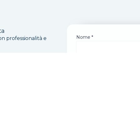
ta
Nome
*
on professionalità e
Email
*
gnano MI
Telefono
*
Messaggio