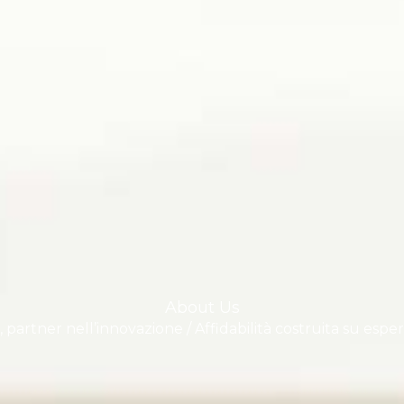
About Us
io, partner nell’innovazione / Affidabilità costruita su esp